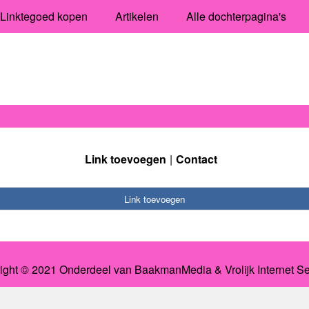
Linktegoed kopen
Artikelen
Alle dochterpagina's
Link toevoegen
Contact
Link toevoegen
ight © 2021 Onderdeel van
BaakmanMedia
&
Vrolijk Internet S